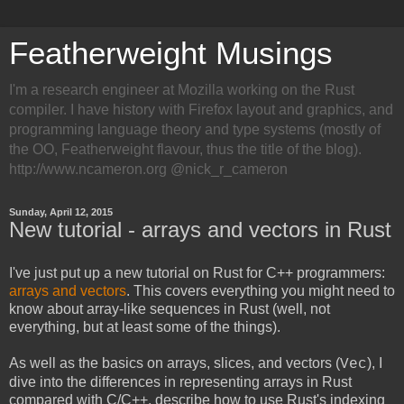
Featherweight Musings
I'm a research engineer at Mozilla working on the Rust
compiler. I have history with Firefox layout and graphics, and
programming language theory and type systems (mostly of
the OO, Featherweight flavour, thus the title of the blog).
http://www.ncameron.org @nick_r_cameron
Sunday, April 12, 2015
New tutorial - arrays and vectors in Rust
I've just put up a new tutorial on Rust for C++ programmers:
arrays and vectors
. This covers everything you might need to
know about array-like sequences in Rust (well, not
everything, but at least some of the things).
As well as the basics on arrays, slices, and vectors (
), I
Vec
dive into the differences in representing arrays in Rust
compared with C/C++, describe how to use Rust's indexing