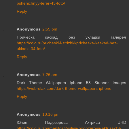
pshenichnyy-terer-43-foto/
Reply
Anonymous
2:55 pm
Прическа каскад без укладки галерея
https://cojo.ru/pricheski-i-strizhki/pricheska-kaskad-bez-
ukladki-34-foto/
Reply
Anonymous
7:26 am
Dark Theme Wallpapers Iphone 53 Stunner Images
https://webrelax.com/dark-theme-wallpapers-iphone
Reply
Anonymous
10:16 pm
Юлия Подозерова Актриса UHD
https://cojo.ru/znamenitosti/yuliya-podozerova-aktrisa-19-