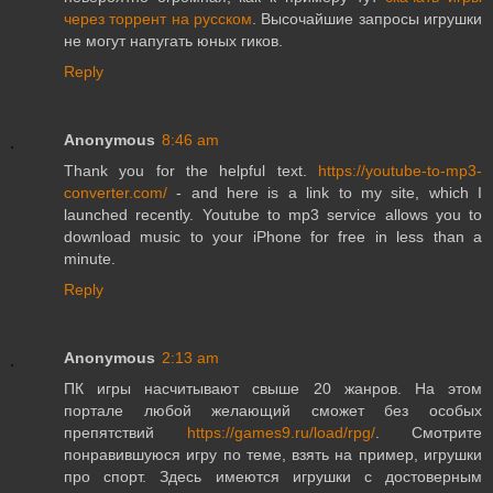
через торрент на русском
. Высочайшие запросы игрушки
не могут напугать юных гиков.
Reply
Anonymous
8:46 am
Thank you for the helpful text.
https://youtube-to-mp3-
converter.com/
- and here is a link to my site, which I
launched recently. Youtube to mp3 service allows you to
download music to your iPhone for free in less than a
minute.
Reply
Anonymous
2:13 am
ПК игры насчитывают свыше 20 жанров. На этом
портале любой желающий сможет без особых
препятствий
https://games9.ru/load/rpg/
. Смотрите
понравившуюся игру по теме, взять на пример, игрушки
про спорт. Здесь имеются игрушки с достоверным