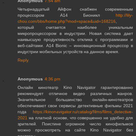
Anonymous
7:54 am
Четырнадцатый Айфон снабжен современным
процессором A14 Бионикл
http://lily-
chou.com/bbs/home.php?mod=space&uid=168216
,
который считается наиболее уникальным
микропроцессором в индустрии. Новая система дает
наивысшую продуктивность отклика с программами и
веб-сайтами. A14 Bionic – инновационный процессор в
индустрии мобильных устройств на данное время.
Reply
Anonymous
4:36 pm
Онлайн кинотеатр Kino Navigator гарантированно
рекомендует отличное видео различных жанров.
Значительное большинство онлайн-кинотеатров
обеспечивают свои сервисы детективные фильмы 2021
года
https://kinonavigator.ru/catalog/films/films_detective-
2021
на платной основе, что совершенно не удобно для
зрителей. Поистине огромное число кинофильмов
можно просмотреть на сайте Kino Navigator без