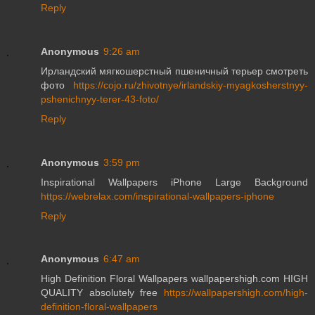
Reply
Anonymous
9:26 am
Ирландский мягкошерстный пшеничный терьер смотреть
фото
https://cojo.ru/zhivotnye/irlandskiy-myagkosherstnyy-
pshenichnyy-terer-43-foto/
Reply
Anonymous
3:59 pm
Inspirational Wallpapers iPhone Large Background
https://webrelax.com/inspirational-wallpapers-iphone
Reply
Anonymous
6:47 am
High Definition Floral Wallpapers wallpapershigh.com HIGH
QUALITY absolutely free
https://wallpapershigh.com/high-
definition-floral-wallpapers