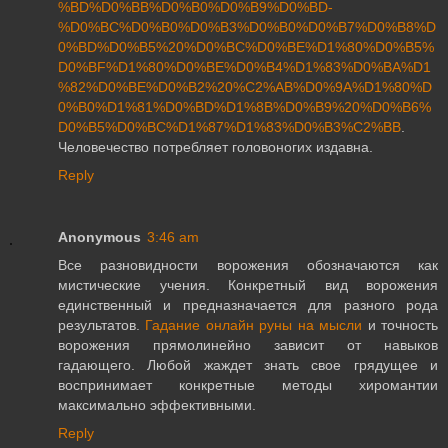
%BD%D0%BB%D0%B0%D0%B9%D0%BD-
%D0%BC%D0%B0%D0%B3%D0%B0%D0%B7%D0%B8%D
0%BD%D0%B5%20%D0%BC%D0%BE%D1%80%D0%B5%
D0%BF%D1%80%D0%BE%D0%B4%D1%83%D0%BA%D1
%82%D0%BE%D0%B2%20%C2%AB%D0%9A%D1%80%D
0%B0%D1%81%D0%BD%D1%8B%D0%B9%20%D0%B6%
D0%B5%D0%BC%D1%87%D1%83%D0%B3%C2%BB
.
Человечество потребляет головоногих издавна.
Reply
Anonymous
3:46 am
Все разновидности ворожения обозначаются как
мистические учения. Конкретный вид ворожения
единственный и предназначается для разного рода
результатов.
Гадание онлайн руны на мысли
и точность
ворожения прямолинейно зависит от навыков
гадающего. Любой жаждет знать свое грядущее и
воспринимает конкретные методы хиромантии
максимально эффективными.
Reply