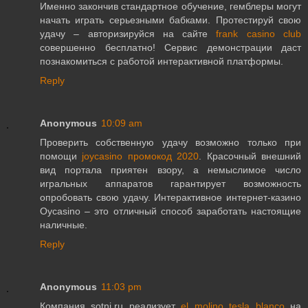
Именно закончив стандартное обучение, гемблеры могут
начать играть серьезными бабками. Протестируй свою
удачу – авторизируйся на сайте
frank casino club
совершенно бесплатно! Сервис демонстрации даст
познакомиться с работой интерактивной платформы.
Reply
Anonymous
10:09 am
Проверить собственную удачу возможно только при
помощи
joycasino промокод 2020
. Красочный внешний
вид портала приятен взору, а немыслимое число
игральных аппаратов гарантирует возможность
опробовать свою удачу. Интерактивное интернет-казино
Oycasino – это отличный способ заработать настоящие
наличные.
Reply
Anonymous
11:03 pm
Компания sotni.ru реализует
el molino tesla blanco
на