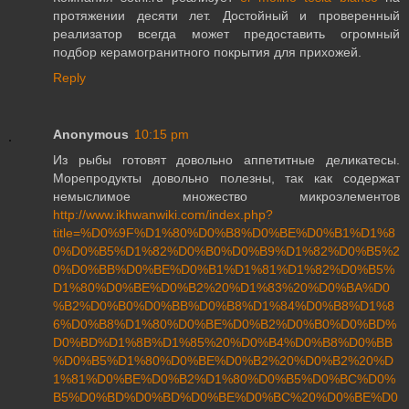
протяжении десяти лет. Достойный и проверенный
реализатор всегда может предоставить огромный
подбор керамогранитного покрытия для прихожей.
Reply
Anonymous
10:15 pm
Из рыбы готовят довольно аппетитные деликатесы.
Морепродукты довольно полезны, так как содержат
немыслимое множество микроэлементов
http://www.ikhwanwiki.com/index.php?
title=%D0%9F%D1%80%D0%B8%D0%BE%D0%B1%D1%8
0%D0%B5%D1%82%D0%B0%D0%B9%D1%82%D0%B5%2
0%D0%BB%D0%BE%D0%B1%D1%81%D1%82%D0%B5%
D1%80%D0%BE%D0%B2%20%D1%83%20%D0%BA%D0
%B2%D0%B0%D0%BB%D0%B8%D1%84%D0%B8%D1%8
6%D0%B8%D1%80%D0%BE%D0%B2%D0%B0%D0%BD%
D0%BD%D1%8B%D1%85%20%D0%B4%D0%B8%D0%BB
%D0%B5%D1%80%D0%BE%D0%B2%20%D0%B2%20%D
1%81%D0%BE%D0%B2%D1%80%D0%B5%D0%BC%D0%
B5%D0%BD%D0%BD%D0%BE%D0%BC%20%D0%BE%D0