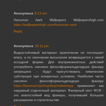
Anonymous
8:13 am
Hanuman Aarti Wallpapers Wallpapershigh.com
https://wallpapershigh.com/hanuman-aarti
Reply
Anonymous
10:11 pm
Водоустойчивый материал практически не поглощает
влагу, а по окончании высыхания возвращается к своей
исходной форме. Для внутрикомнатных действий
употреблять смоляно фенолформальдегидную фанеру
запрещено - будут присутствовать химические
субстанции при конкретных условиях. Наиболее часто
смоляно фенолформальдегидную фанеру
https://fanwood.by/shop/dvp/mebelnaya
применяют как
наружный отделочный материал. Фанерный лист ФСФ -
это влагостойкий вид фанеры, получивший большое
расширение в строительстве.