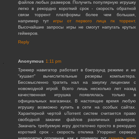
файлов любых размеров. Получить популярную игрушку
легко в рекордно короткий срок - скорость обратной
связи торрент платформы более чем большая,
например тут
игры от первого лица пк торрент
.
Высочайшие запросы игры не смогут напугать крутых
геймеров.
Reply
Anonymous
1:11 pm
Треккер навигатор работает в бэкграунд режиме и не
"кушает" вычислительные резервы компьютера.
Бессмысленно тратить нал на закупку лицензии с
новомодной игрой. Всего лишь несколько лет назад
качественная игрушка появлялась только в
официальных магазинах. В настоящее время любую
игрушку возможно купить в сети на особых сайтах.
Характерной чертой uTorrent систем считается право
свободной закачки файлов различных размеров.
Закачать требуемую игру достаточно просто в рекордно
короткий срок - скорость отклика Уторрент сервера
невероятно огромная, как к примеру тут
скачать игры